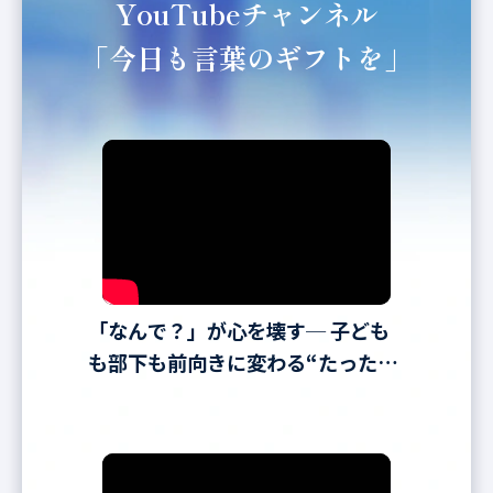
YouTubeチャンネル
「今日も言葉のギフトを」
「なんで？」が心を壊す─ 子ども
も部下も前向きに変わる“たった一
言”