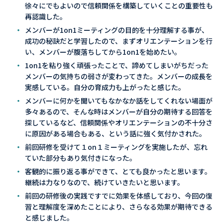
徐々にでもよいので信頼関係を構築していくことの重要性も
再認識した。
メンバーが1on1ミーティングの目的を十分理解する事が、
成功の秘訣だと学習したので、まずオリエンテーションを行
い、メンバーが腹落ちしてから1on1を始めたい。
1on1を粘り強く頑張ったことで、諦めてしまいがちだった
メンバーの気持ちの弱さが変わってきた。メンバーの成長を
実感している。自分の育成力も上がったと感じた。
メンバーに何かを聞いてもなかなか話をしてくれない場面が
多々あるので、そんな時はメンバーが自分の期待する回答を
探しているなど、信頼関係やオリエンテーションの不十分さ
に原因がある場合もある、という話に強く気付かされた。
前回研修を受けて１on１ミーティングを実施したが、忘れ
ていた部分もあり気付きになった。
客観的に振り返る事ができて、とても良かったと思います。
継続は力なりなので、続けていきたいと思います。
前回の研修後の実践ですでに効果を体感しており、今回の復
習と理解度を深めたことにより、さらなる効果が期待できる
と感じました。