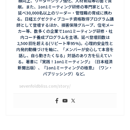
績向上、リーダーシップ強化、人材育成等の面で貢
献。また、1on1ミーティング研修の専門家として、
延べ30,000名以上のリーダー・管理職の育成に携わ
る。日経エグゼクティブコーチ資格取得プログラム講
師として登壇するほか、損害保険グループ、住宅メー
カー等、数多くの企業で1on1ミーティング研修・社
内コーチ養成プログラムを主導。延べ登壇回数は
2,500 回を超える(リピート率95%)。心理的安全性と
内発的動機づけを軸に、「メンバーが安心して本音を
話し、自ら動きたくなる」対話のあり方を伝えてい
る。著書に『実践！1on1ミーティング』（日本経済
新聞出版）、『1on1ミーティングの極意』（ワン・
パブリッシング）など。
sevenfoldbliss.com/story/