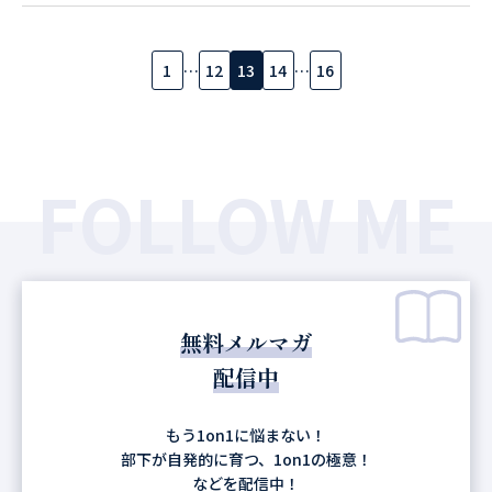
1
…
12
13
14
…
16
FOLLOW ME
無料メルマガ
配信中
もう1on1に悩まない！
部下が自発的に育つ、1on1の極意！
などを配信中！