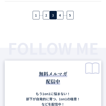
1
…
2
3
4
…
5
FOLLOW ME
無料メルマガ
配信中
もう1on1に悩まない！
部下が自発的に育つ、1on1の極意！
などを配信中！