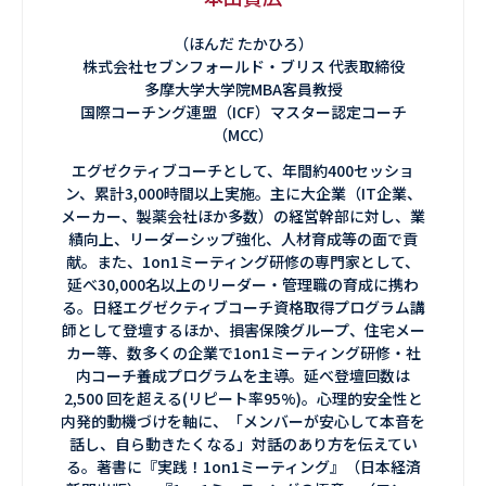
（ほんだ たかひろ）
株式会社セブンフォールド・ブリス 代表取締役
多摩大学大学院MBA客員教授
国際コーチング連盟（ICF）マスター認定コーチ
（MCC）
エグゼクティブコーチとして、年間約400セッショ
ン、累計3,000時間以上実施。主に大企業（IT企業、
メーカー、製薬会社ほか多数）の経営幹部に対し、業
績向上、リーダーシップ強化、人材育成等の面で貢
献。また、1on1ミーティング研修の専門家として、
延べ30,000名以上のリーダー・管理職の育成に携わ
る。日経エグゼクティブコーチ資格取得プログラム講
師として登壇するほか、損害保険グループ、住宅メー
カー等、数多くの企業で1on1ミーティング研修・社
内コーチ養成プログラムを主導。延べ登壇回数は
2,500 回を超える(リピート率95%)。心理的安全性と
内発的動機づけを軸に、「メンバーが安心して本音を
話し、自ら動きたくなる」対話のあり方を伝えてい
る。著書に『実践！1on1ミーティング』（日本経済