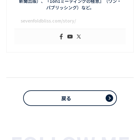
新聞出版）、『1on1ミーティングの極意』（ワン・
パブリッシング）など。
sevenfoldbliss.com/story/
戻る