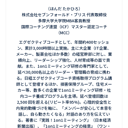
（ほんだ たかひろ）
株式会社セブンフォールド・ブリス 代表取締役
多摩大学大学院MBA客員教授
国際コーチング連盟（ICF）マスター認定コーチ
（MCC）
エグゼクティブコーチとして、年間約400セッショ
ン、累計3,000時間以上実施。主に大企業（IT企業、
メーカー、製薬会社ほか多数）の経営幹部に対し、業
績向上、リーダーシップ強化、人材育成等の面で貢
献。また、1on1ミーティング研修の専門家として、
延べ30,000名以上のリーダー・管理職の育成に携わ
る。日経エグゼクティブコーチ資格取得プログラム講
師として登壇するほか、損害保険グループ、住宅メー
カー等、数多くの企業で1on1ミーティング研修・社
内コーチ養成プログラムを主導。延べ登壇回数は
2,500 回を超える(リピート率95%)。心理的安全性と
内発的動機づけを軸に、「メンバーが安心して本音を
話し、自ら動きたくなる」対話のあり方を伝えてい
る。著書に『実践！1on1ミーティング』（日本経済
新聞出版）、『1on1ミーティングの極意』（ワン・