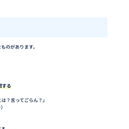
なものがあります。
問する
とは？言ってごらん？」
…）
する