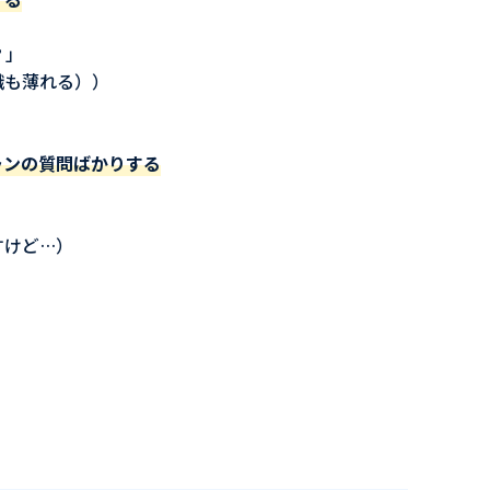
？」
識も薄れる））
ランの質問ばかりする
すけど…）