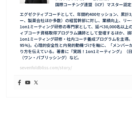
国際コーチング連盟（ICF）マスター認定
エグゼクティブコーチとして、年間約400セッション、累計3
ー、製薬会社ほか多数）の経営幹部に対し、業績向上、リー
1on1ミーティング研修の専門家として、延べ30,000名
ィブコーチ資格取得プログラム講師として登壇するほか、損
1on1ミーティング研修・社内コーチ養成プログラムを主導。延
95%)。心理的安全性と内発的動機づけを軸に、「メンバー
り方を伝えている。著書に『実践！1on1ミーティング』（日
（ワン・パブリッシング）など。
sevenfoldbliss.com/story/